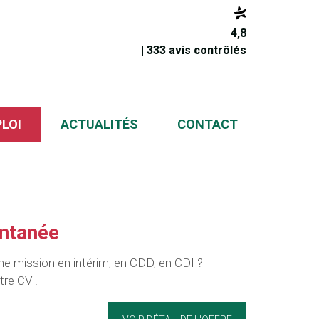
4,8
| 333 avis contrôlés
PLOI
ACTUALITÉS
CONTACT
ntanée
ne mission en intérim, en CDD, en CDI ?
re CV !