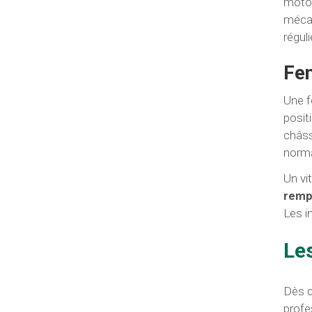
motor
mécan
régul
Fe
Une f
posit
châss
norm
Un vi
rempl
Les i
Le
Dès q
profe