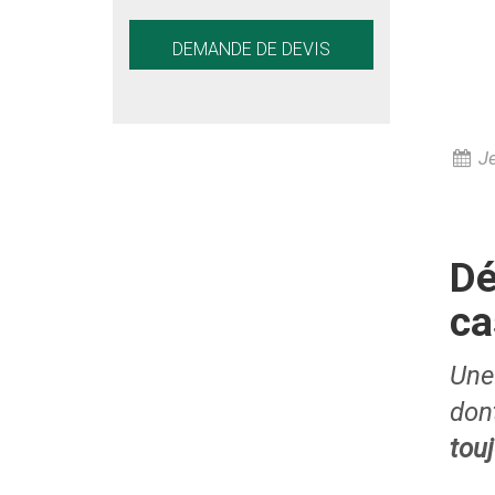
DEMANDE DE DEVIS
Je
Dé
ca
Une 
don
tou