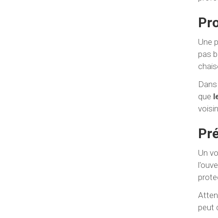
Pro
Une p
pas b
chaise
Dans 
que
l
voisi
Pré
Un vo
l'ouv
prote
Atten
peut 