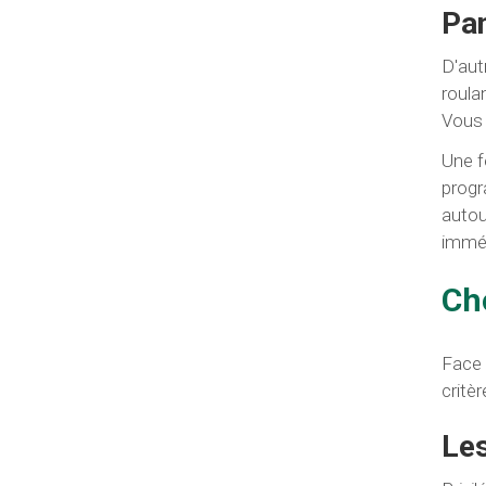
Pa
D'aut
roula
Vous 
Une f
progr
autou
imméd
Ch
Face 
critèr
Les