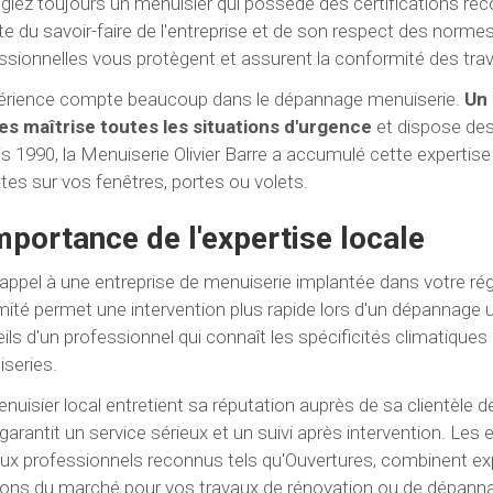
légiez toujours un menuisier qui possède des certifications re
te du savoir-faire de l'entreprise et de son respect des normes
ssionnelles vous protègent et assurent la conformité des trav
érience compte beaucoup dans le dépannage menuiserie.
Un 
s maîtrise toutes les situations d'urgence
et dispose des
s 1990, la Menuiserie Olivier Barre a accumulé cette expertise q
ates sur vos fenêtres, portes ou volets.
mportance de l'expertise locale
 appel à une entreprise de menuiserie implantée dans votre ré
mité permet une intervention plus rapide lors d'un dépannage 
ils d'un professionnel qui connaît les spécificités climatiques
series.
nuisier local entretient sa réputation auprès de sa clientèle d
garantit un service sérieux et un suivi après intervention. L
ux professionnels reconnus tels qu'Ouvertures, combinent exp
ions du marché pour vos travaux de rénovation ou de dépann