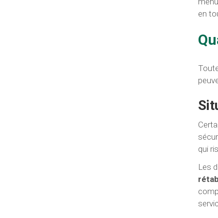
menui
en to
Qu
Toute
peuve
Sit
Certa
sécur
qui r
Les d
rétab
compl
servi