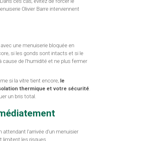
Dans ces cas, évitez de forcer le
uiserie Olivier Barre interviennent
 avec une menuiserie bloquée en
e, si les gonds sont intacts et si le
 cause de l'humidité et ne plus fermer
e si la vitre tient encore,
le
olation thermique et votre sécurité
.
er un bris total.
immédiatement
 attendant l'arrivée d'un menuisier
limitent les risques.