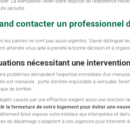
sier. La Menuiserie Olivier Barre dispose de l'expérience néces
ute sécurité.
and contacter un professionnel
s les pannes ne sont pas aussi urgentes. Savoir distinguer les 
nt attendre vous aide à prendre la bonne décision et à organise
uations nécessitant une interventio
ins problèmes demandent l'expertise immédiate d'un menuisier 
ité est menacée : porte d'entrée impossible à verrouiller, fenêt
isque de tomber.
égâts causés par une effraction exigent aussi une réaction ra
lir la fermeture de votre logement pour éviter une nouve
ètement brisé expose votre intérieur aux intempéries et de
ces de dépannage s'adaptent à ces urgences pour intervenir da