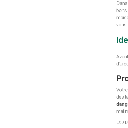
Dans 
bons 
maiso
vous 
Id
Avant
d'urg
Pro
Votre
des l
dang
mal m
Les p