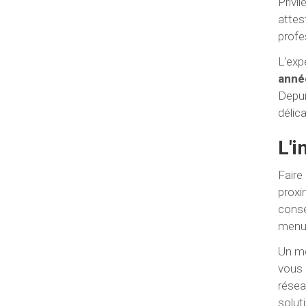
Privi
attes
profe
L'exp
année
Depui
délic
L'i
Faire
proxi
conse
menui
Un me
vous 
résea
solut